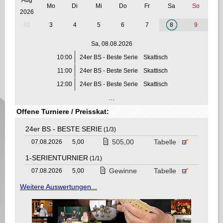
Mo
Di
Mi
Do
Fr
Sa
So
2026
32
3
4
5
6
7
8
9
Sa, 08.08.2026
10:00
24er BS - Beste Serie
Skattisch
11:00
24er BS - Beste Serie
Skattisch
12:00
24er BS - Beste Serie
Skattisch
...
Offene Turniere / Preisskat:
24er BS - BESTE SERIE
(1/3)
505,00
Tabelle
07.08.2026
5,00
1-SERIENTURNIER
(1/1)
Gewinne
Tabelle
07.08.2026
5,00
Weitere Auswertungen...