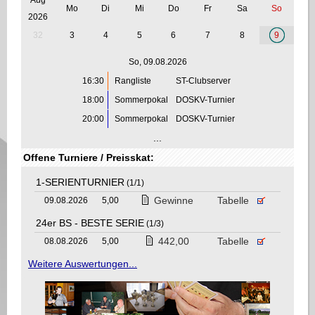
Mo
Di
Mi
Do
Fr
Sa
So
2026
32
3
4
5
6
7
8
9
So, 09.08.2026
16:30
Rangliste
ST-Clubserver
18:00
Sommerpokal
DOSKV-Turnier
20:00
Sommerpokal
DOSKV-Turnier
...
Offene Turniere / Preisskat:
1-SERIENTURNIER
(1/1)
Gewinne
Tabelle
09.08.2026
5,00
24er BS - BESTE SERIE
(1/3)
442,00
Tabelle
08.08.2026
5,00
Weitere Auswertungen...