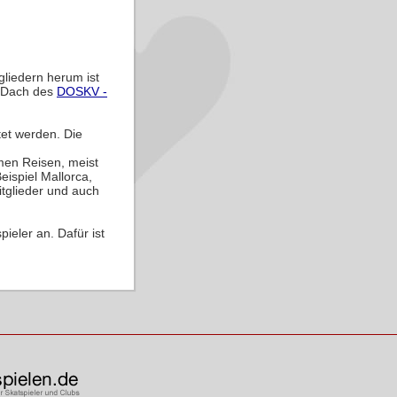
liedern herum ist
 Dach des
DOSKV -
tet werden. Die
amen Reisen, meist
ispiel Mallorca,
tglieder und auch
ieler an. Dafür ist