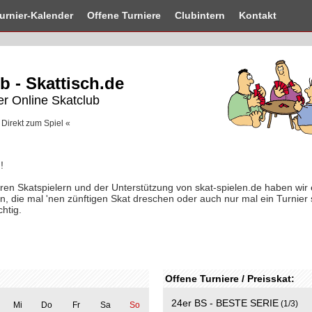
urnier-
Kalender
Offene
Turniere
Clubintern
Kontakt
b - Skattisch.de
er Online Skatclub
 Direkt zum Spiel «
!
n Skatspielern und der Unterstützung von skat-spielen.de haben wir e
n, die mal 'nen zünftigen Skat dreschen oder auch nur mal ein Turnier 
chtig.
Offene Turniere / Preisskat:
24er BS - BESTE SERIE
(1/3)
Mi
Do
Fr
Sa
So