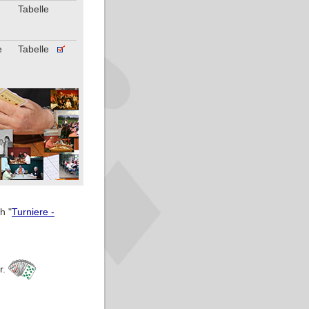
Tabelle
e
Tabelle
h "
Turniere -
r.