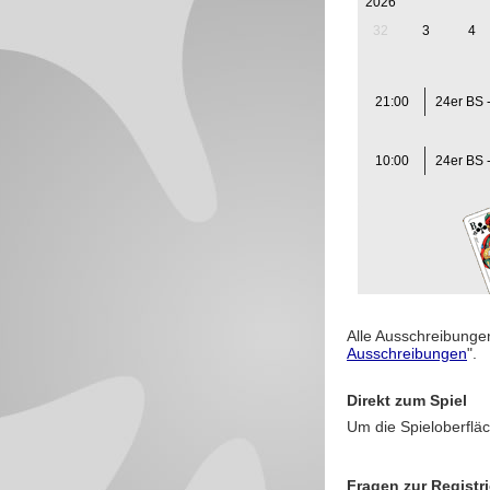
2026
32
3
4
21:00
24er BS 
10:00
24er BS 
Alle Ausschreibungen
Ausschreibungen
".
Direkt zum Spiel
Um die Spieloberfläc
Fragen zur Registr