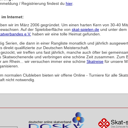
Anmeldung / Registrierung findest du
hier
.
 im Internet:
ben wir im März 2006 gegründet. Um einen harten Kern von 30-40 Mitg
 gewachsen. Auf der Spieloberfläche von
skat-spielen.de
und unter dem
atverbandes e.V.
haben wir eine tolle Heimat gefunden.
ig Serien, die dann in einer Rangliste monatlich und jährlich ausgewer
s direkt qualifizierte zur Deutschen Meisterschaft.
d gezockt, wir treffen uns fast jährlich, manche auch öfter bei gemeins
es Skatwochenende und verbringen eine schöne Zeit zusammen. Zum Be
r am Rhein... wir versuchen immer eine schöne
Skatreise
für unsere Mi
ganisieren.
m normalen Clubleben bieten wir offene Online - Turniere für alle Skatsp
aft nicht notwendig.