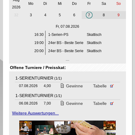
Mo
Di
Mi
Do
Fr
Sa
So
2026
32
3
4
5
6
7
8
9
Fr, 07.08.2026
16:30
1-Serien-PS
Skattisch
19:00
24er BS - Beste Serie
Skattisch
20:00
24er BS - Beste Serie
Skattisch
...
Offene Turniere / Preisskat:
1-SERIENTURNIER
(1/1)
Gewinne
Tabelle
07.08.2026
4,00
1-SERIENTURNIER
(1/1)
Gewinne
Tabelle
06.08.2026
7,00
Weitere Auswertungen...